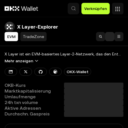
Zum Hauptinhalt springen
Verknüpfen
X Layer-Explorer
EVM
TradeZone
Suche
Blockchain
X Layer ist ein EVM-basiertes Layer-2-Netzwerk, das den Entwicklern hilft, gemeinsam ein globales, diversifiziertes Onchain-Ökosystem aufzubauen.
Mehr anzeigen
Tokens & NFTs
OKX-Wallet
Developers
OKB-Kurs
More
Marktkapitalisierung
Umlaufmenge
Alle Chains anzeigen
24h txn volume
Aktive Adressen
Durchschn. Gaspreis