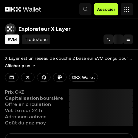
Aller au contenu principal
Associer
Explorateur X Layer
EVM
TradeZone
Rechercher
Blockchain
X Layer est un réseau de couche 2 basé sur EVM conçu pour aider les développeurs à construire collectivement un écosystème économique on-chain mondial diversifié.
Afficher plus
Jetons et NFT
OKX Wallet
Développeurs
Prix OKB
Plus
Capitalisation boursière
Offre en circulation
Afficher toutes les chaînes
Vol. txn sur 24 h
Adresses actives
Coût du gaz moy.