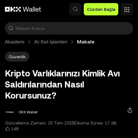
Ana İçeriğe Atla
Cüzdan Bağla
Akademi
Al-Sat İşlemleri
Makale
Güvenlik
Kripto Varlıklarınızı Kimlik Avı
Saldırılarından Nasıl
Korursunuz?
OKX Wallet
Güncelleme Zamanı: 15 Tem 2025
Okuma Süresi: 17 dk
148