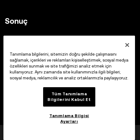
Sonuç
Blok zinciri teknolojisi gelişmeye devam ettikçe, kötü
niyetli kişiler, masum kullanıcıları istismar etmenin veya
Tanımlama bilgilerini; sitemizin doğru şekilde çalışmasını
kandırmanın ve dijital varlıklarına erişmenin yeni yollarını
sağlamak, içerikleri ve reklamları kişiselleştirmek, sosyal medya
bulmaya devam ediyor. Farklı dolandırıcılık türlerinin
özellikleri sunmak ve site trafiğimizi analiz etmek için
kullanıyoruz. Aynı zamanda site kullanımınızla ilgili bilgileri;
farkında olmak, kendinizi korumanın ilk adımıdır. Bu arada,
sosyal medya, reklamcılık ve analiz ortaklarımızla paylaşıyoruz.
dikkatli ve şüpheci olmak, mesajların meşruiyetini
doğrulamak ve MFA gibi güvenlik araçlarını kullanmak,
Tüm Tanımlama
kendinizi ve varlıklarınızı korurken kriptonun
Bilgilerini Kabul Et
avantajlarından yararlanmanıza yardımcı olabilir.
Kripto
Tanımlama Bilgisi
paranızı güvende tutmanın
diğer yollarını keşfedin.
Ayarları
Kimlik avına karşı savaşta bilginin yalnızca güç değil, aynı
Yardımcı oldu mu?
Evet
Hayır