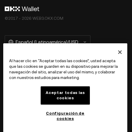
©2017 - 2026 WEB3.OKX.COM
Español (Latinoamérica)/USD
Al hacer clic en “Aceptar todas las cookies”, usted acepta
que las cookies se guarden en su dispositivo para mejorar la
Más información sobre OKX Web3
navegación del sitio, analizar el uso del mismo, y colaborar
con nuestros estudios para marketing.
Producto
Aceptar todas las
cookies
Soporte
Configuración de
cookies