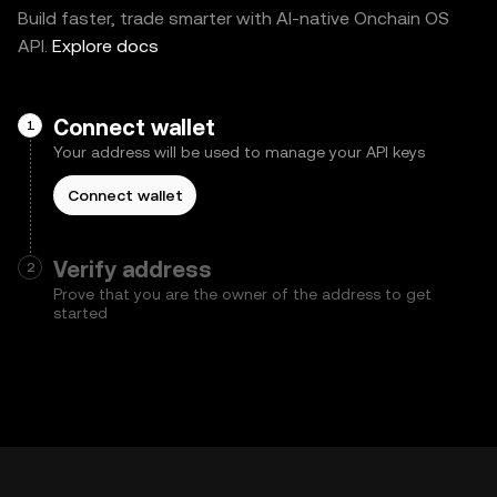
Build faster, trade smarter with AI-native Onchain OS
API.
Explore docs
Connect wallet
1
Your address will be used to manage your API keys
Connect wallet
Paso no completado
Verify address
2
Prove that you are the owner of the address to get
started