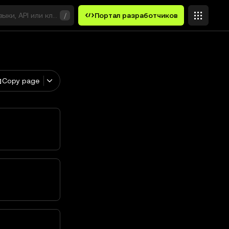
выки, API или ключевые слова
/
Портал разработчиков
Copy page