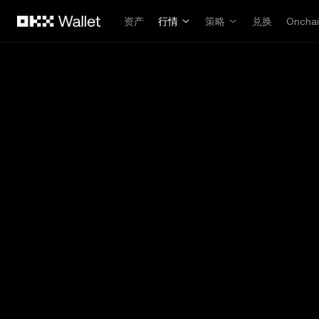
跳转至主要内容
资产
行情
策略
兑换
Oncha