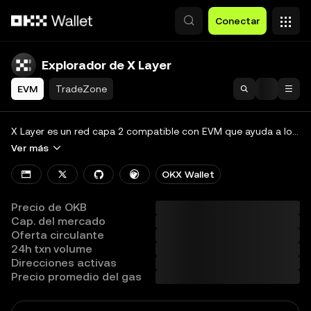
Saltar al contenido principal
Conectar
Explorador de X Layer
EVM
TradeZone
Buscar
Blockchain
X Layer es un red capa 2 compatible con EVM que ayuda a los desarrolladores a crear colectivamente un ecosistema económico onchain global y diversificado.
Ver más
Tokens y NFT
OKX Wallet
Developers
Precio de OKB
More
Cap. del mercado
Oferta circulante
Ver todas las cadenas
24h txn volume
Direcciones activas
Precio promedio del gas