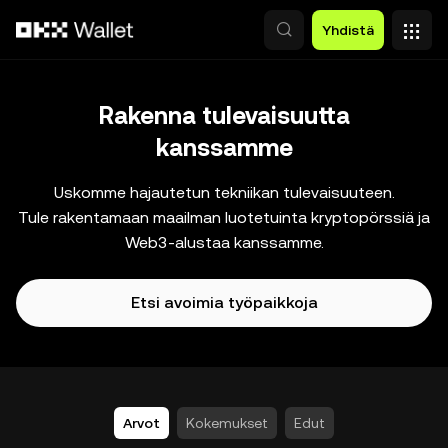
Siirry pääsisältöön
Yhdistä
Rakenna tulevaisuutta
kanssamme
Uskomme hajautetun tekniikan tulevaisuuteen.
Tule rakentamaan maailman luotetuinta kryptopörssiä ja
Web3-alustaa kanssamme.
Etsi avoimia työpaikkoja
Arvot
Kokemukset
Edut