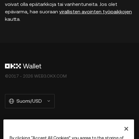
voivat olla epätarkkoja tai vanhentuneita. Jos olet
epävarma, hae suoraan
virallisten avointen työpaikkojen
kautta.
©2017 - 2026 WEB3.OKX.COM
Suomi/USD
More about OKX Wallet
By clicking “Accept All Cookies”, you agree to the storing of