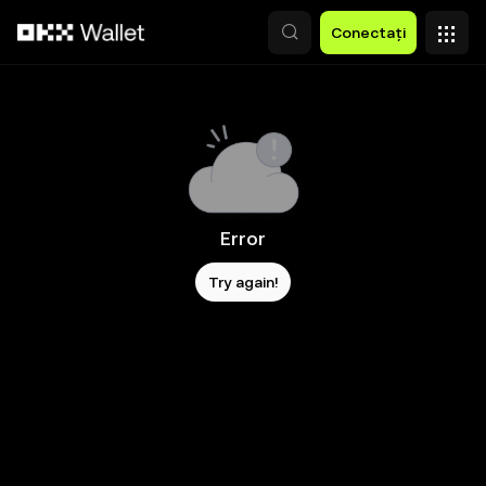
Săriți la conținutul principal
Conectați
Error
Try again!