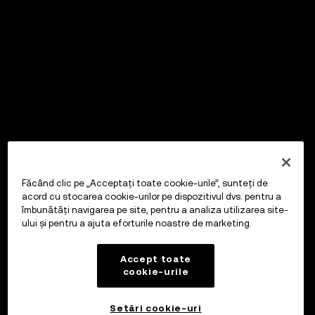
Făcând clic pe „Acceptați toate cookie-urile”, sunteți de
acord cu stocarea cookie-urilor pe dispozitivul dvs. pentru a
îmbunătăți navigarea pe site, pentru a analiza utilizarea site-
ului și pentru a ajuta eforturile noastre de marketing.
Accept toate
cookie-urile
Setări cookie-uri
OKX Wallet