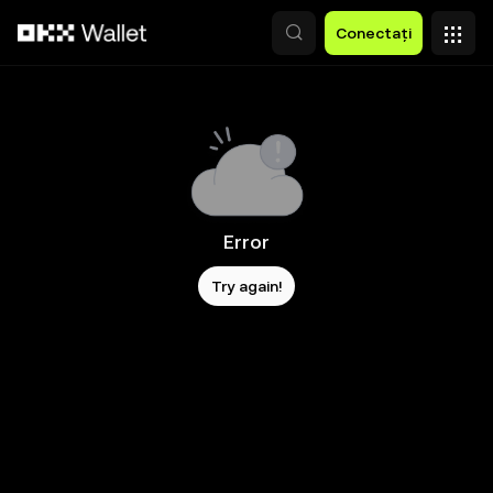
Săriți la conținutul principal
Conectați
Error
Try again!