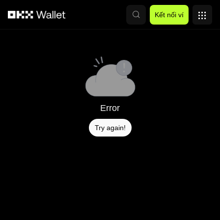
Chuyển đến nội dung chính
Kết nối ví
Error
Try again!