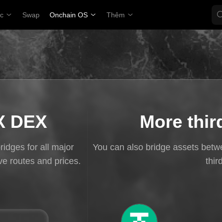
ợc
Swap
Onchain OS
Thêm
X DEX
More thir
idges for all major
You can also bridge assets betw
e routes and prices.
thir