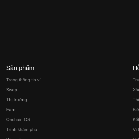
Sản phẩm
Hỗ
Trang thông tin ví
Tr
Swap
Xá
Thị trường
Th
Earn
Bi
Onchain OS
Kết
Trình khám phá
Ví 