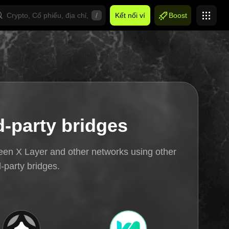
/
Kết nối ví
Boost
d-party bridges
een X Layer and other networks using other
d-party bridges.