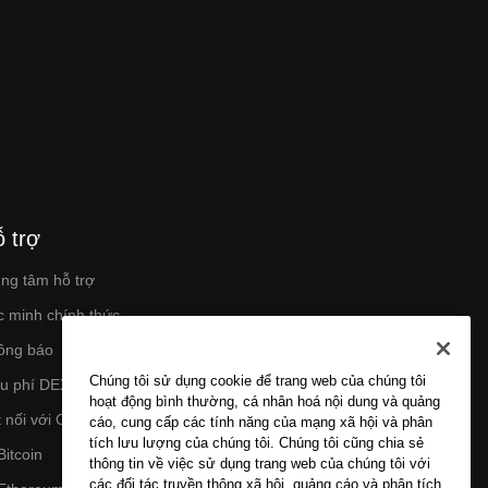
 trợ
ung tâm hỗ trợ
c minh chính thức
ông báo
Chúng tôi sử dụng cookie để trang web của chúng tôi
ểu phí DEX
hoạt động bình thường, cá nhân hoá nội dung và quảng
 nối với OKX
cáo, cung cấp các tính năng của mạng xã hội và phân
tích lưu lượng của chúng tôi. Chúng tôi cũng chia sẻ
Bitcoin
thông tin về việc sử dụng trang web của chúng tôi với
các đối tác truyền thông xã hội, quảng cáo và phân tích