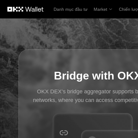
Chuyển đến nội dung chính
Danh mục đầu tư
Market
Chiến lư
Bridge with OK
OKX DEX’s bridge aggregator supports br
networks, where you can access competitiv