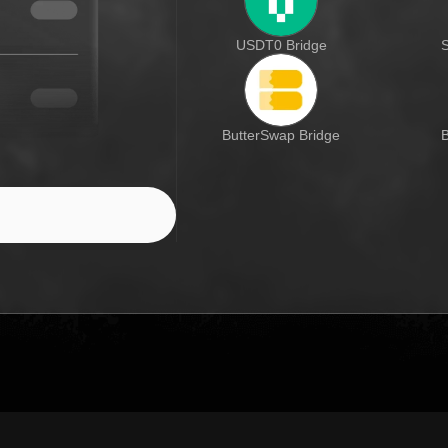
USDT0 Bridge
S
ButterSwap Bridge
B