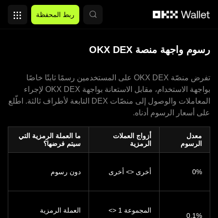
التخطي إلى المحتوى الأساسي
ربط المحفظة
رسوم واجهة منصة OKX DEX
تفرض منصّة OKX DEX على المستخدمين رسمًا ثابتًا خاصًا
بواجهة الاستخدام، مقابل الاستعانة بواجهة OKX DEX لإجراء
المعاملات والوصول إلى منصّات DEX التابعة لأطراف ثالثة. اطّلع
على أسعار الرسوم أدناه.
معدل
أزواج العملات
ما العملة الرمزية التي
الرسوم
الرمزية
سيتم فرضها؟
أخرى <> أخرى
دون رسوم
المجموعة 1 <>
العملة الرمزية