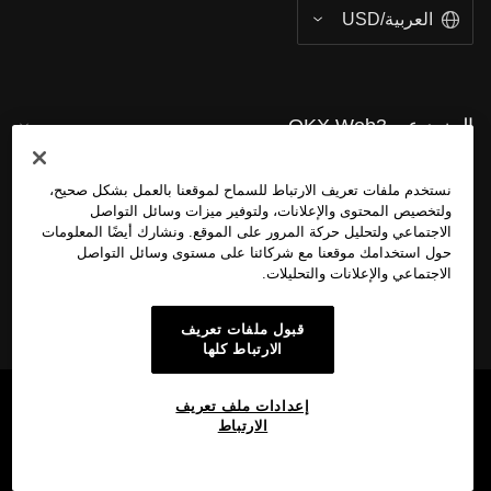
العربية/USD
المزيد عن OKX Web3
المُنتَج
نستخدم ملفات تعريف الارتباط للسماح لموقعنا بالعمل بشكل صحيح،
ولتخصيص المحتوى والإعلانات، ولتوفير ميزات وسائل التواصل
الاجتماعي ولتحليل حركة المرور على الموقع. ونشارك أيضًا المعلومات
الدعم
حول استخدامك موقعنا مع شركائنا على مستوى وسائل التواصل
الاجتماعي والإعلانات والتحليلات.
قبول ملفات تعريف
الارتباط كلها
إعدادات ملف تعريف
الارتباط