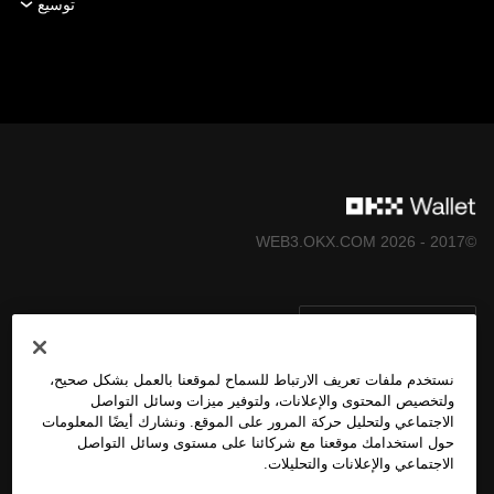
توسيع
رقمية أو غير ذلك) لهم أو لأي طرف ثالث. أي معلومات يقدمها
مسؤولو قنوتنا هي لأغراض المعلومات فقط وليست، ولا يُقصد
منها أن تكون، نصيحة مالية أو نصيحة استثمارية أو خدمات
استشارات مالية أو توصية تداول أو أي نصيحة أخرى.
©2017 - 2026 WEB3.OKX.COM
العربية/USD
نستخدم ملفات تعريف الارتباط للسماح لموقعنا بالعمل بشكل صحيح،
ولتخصيص المحتوى والإعلانات، ولتوفير ميزات وسائل التواصل
الاجتماعي ولتحليل حركة المرور على الموقع. ونشارك أيضًا المعلومات
المزيد عن OKX Web3
حول استخدامك موقعنا مع شركائنا على مستوى وسائل التواصل
الاجتماعي والإعلانات والتحليلات.