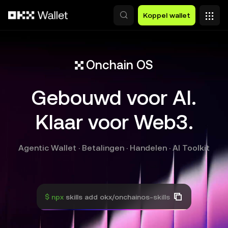
Overslaan naar hoofdinhoud
Koppel wallet
Onchain OS
Gebouwd voor AI.
Klaar voor Web3.
Agentic Wallet · Betalingen · Handelen · AI Toolkit
$ npx
skills add okx/onchainos-skills