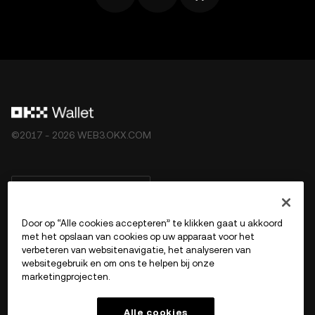
©2017 - 2026 WEB3.OKX.COM
Nederlands/USD
Door op “Alle cookies accepteren” te klikken gaat u akkoord
met het opslaan van cookies op uw apparaat voor het
verbeteren van websitenavigatie, het analyseren van
Meer over OKX Web3
websitegebruik en om ons te helpen bij onze
marketingprojecten.
Product
Alle cookies