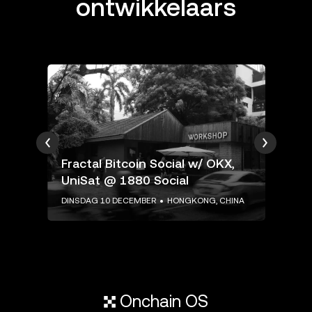
ontwikkelaars
Fractal Bitcoin Social w/ OKX,
"B
UniSat @ 1880 Social
Bu
NA
DINSDAG 10 DECEMBER
HONGKONG, CHINA
DIN
Onchain OS