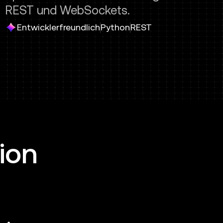
REST und WebSockets.
Entwicklerfreundlich
Python
REST
ion