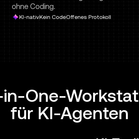
ohne Coding.
KI-nativ
Kein Code
Offenes Protokoll
l-in-One-Workstat
für KI-Agenten