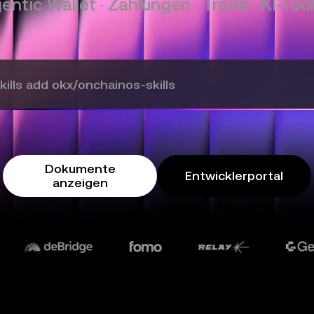
entic Wallet · Zahlungen · Trade · KI-Tool
kills add okx/onchainos-skills
Dokumente
Entwicklerportal
anzeigen