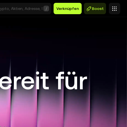
/
Verknüpfen
Boost
ereit für