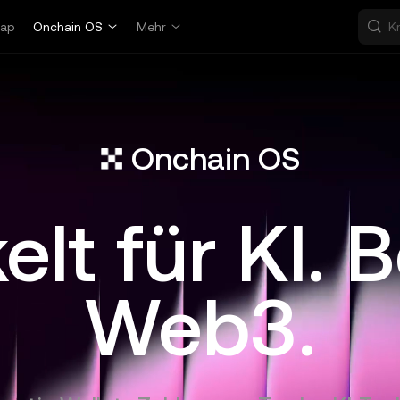
ap
Onchain OS
Mehr
Onchain OS
lt für KI. B
Web3.