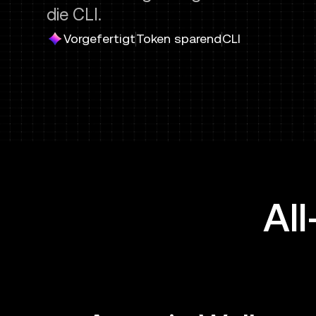
die CLI.
Vorgefertigt
Token sparend
CLI
Al