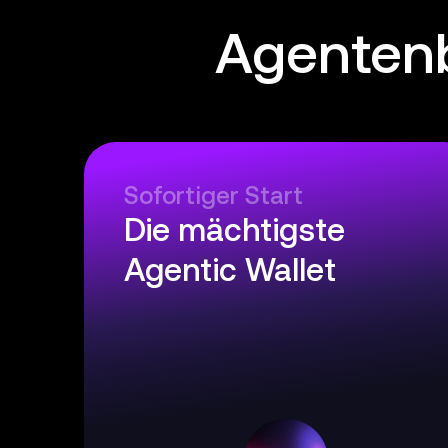
Agentenb
Sofortiger Start
Die mächtigste
Agentic Wallet