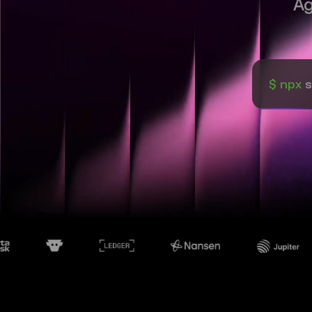
Ag
$ npx
s