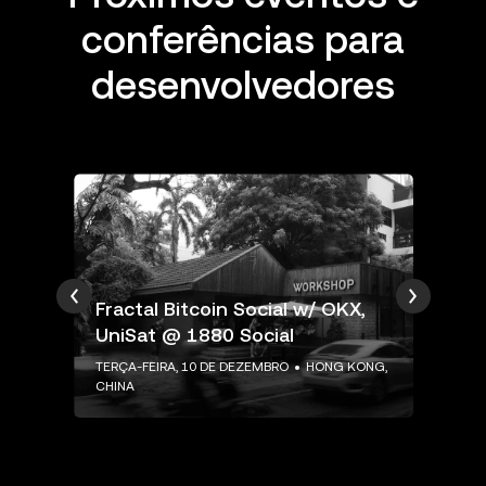
conferências para
desenvolvedores
Fractal Bitcoin Social w/ OKX,
"B
UniSat @ 1880 Social
Bu
TERÇA-FEIRA, 10 DE DEZEMBRO
HONG KONG,
CHINA
TER