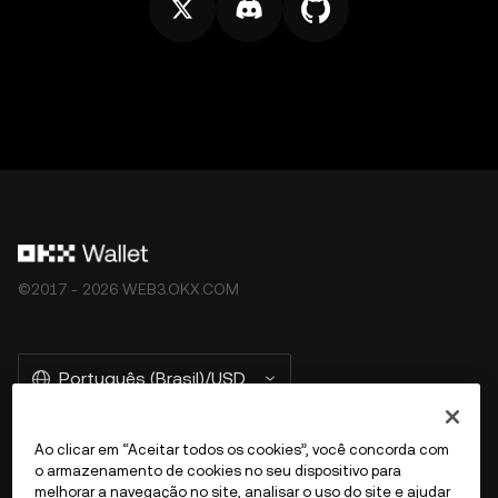
©2017 - 2026 WEB3.OKX.COM
Português (Brasil)/USD
Ao clicar em “Aceitar todos os cookies”, você concorda com
o armazenamento de cookies no seu dispositivo para
Mais sobre a OKX Web3
melhorar a navegação no site, analisar o uso do site e ajudar