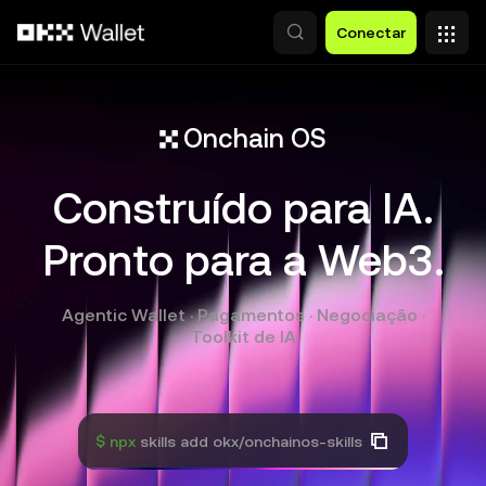
Pular para o conteúdo principal
Conectar
Onchain OS
Construído para IA.
Pronto para a Web3.
Agentic Wallet · Pagamentos · Negociação ·
Toolkit de IA
$ npx
skills add okx/onchainos-skills