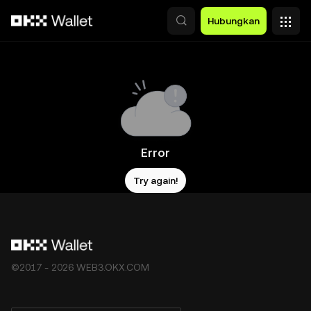
Lewati ke konten utama
Hubungkan
Error
Try again!
©2017 - 2026 WEB3.OKX.COM