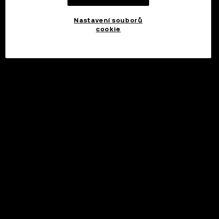
Nastavení souborů
cookie
©2017 - 2026 WEB3.OKX.COM
Čeština/USD