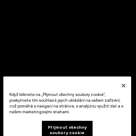
Když kliknete na „Přijmout všechny soubory cookie“,
poskytnete tím souhlas k jejich ukládání na vašem zařízení,
což pomáhá s navigací na stránce, s analýzou využití dat a s
našimi marketingovými snahami.
Přijmout všechny
soubory cookie