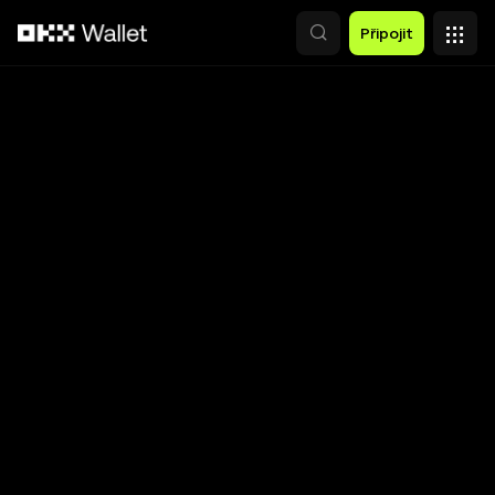
Přeskočit na hlavní obsah
Připojit