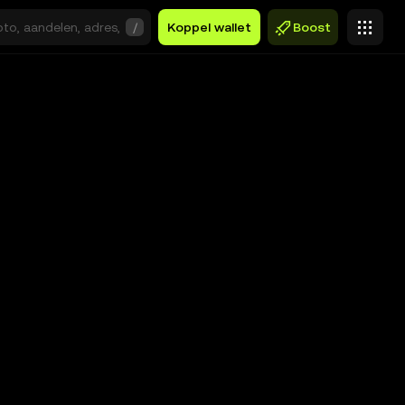
/
Koppel wallet
Boost