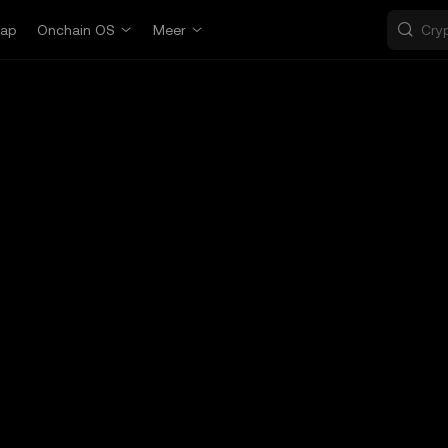
ap
Onchain OS
Meer