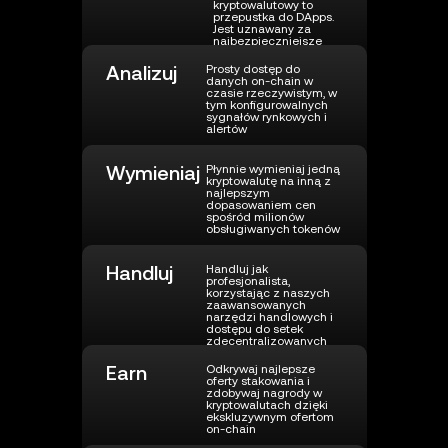
kryptowalutowy to
przepustka do DApps.
Jest uznawany za
najbezpieczniejsze
rozwiązanie do
przechowywania
Analizuj
Prosty dostęp do
kryptowalut
danych on-chain w
czasie rzeczywistym, w
tym konfigurowalnych
sygnałów rynkowych i
alertów
Wymieniaj
Płynnie wymieniaj jedną
kryptowalutę na inną z
najlepszym
dopasowaniem cen
spośród milionów
obsługiwanych tokenów
Handluj
Handluj jak
profesjonalista,
korzystając z naszych
zaawansowanych
narzędzi handlowych i
dostępu do setek
zdecentralizowanych
pul płynności, aby
realizować transakcje
Earn
Odkrywaj najlepsze
po najlepszej cenie.
oferty stakowania i
zdobywaj nagrody w
kryptowalutach dzięki
ekskluzywnym ofertom
on-chain