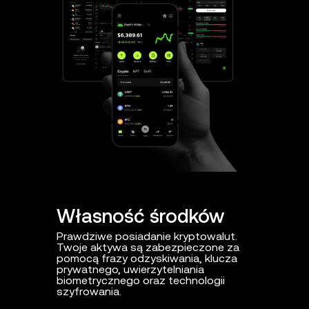
Własność środków
Proak
Prawdziwe posiadanie kryptowalut.
Codzienna
Twoje aktywa są zabezpieczone za
zagrożeniam
pomocą frazy odzyskiwania, klucza
domeny i in
prywatnego, uwierzytelniania
biometrycznego oraz technologii
szyfrowania.