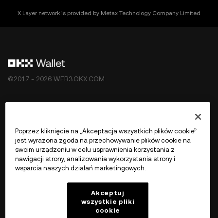
X Layer network is provided by Metax Technology Company Limited
©2017 - 2026 WEB3.OKX.COM
Polski/USD
Poprzez kliknięcie na „Akceptacja wszystkich plików cookie”
jest wyrażona zgoda na przechowywanie plików cookie na
swoim urządzeniu w celu usprawnienia korzystania z
nawigacji strony, analizowania wykorzystania strony i
Więcej o OKX Web3
wsparcia naszych działań marketingowych.
Produkt
Akceptuj
wszystkie pliki
cookie
Wsparcie