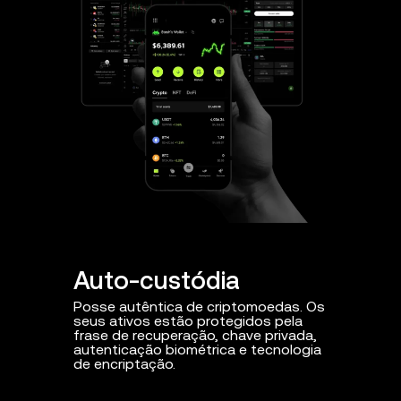
Auto-custódia
Proteç
Posse autêntica de criptomoedas. Os
Proteção p
seus ativos estão protegidos pela
ameaças c
frase de recuperação, chave privada,
contratos i
autenticação biométrica e tecnologia
de encriptação.