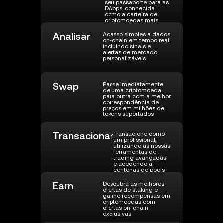
seu passaporte para as
DApps, conhecida
como a carteira de
criptomoedas mais
segura
Analisar
Acesso simples a dados
on-chain em tempo real,
incluindo sinais e
alertas de mercado
personalizáveis
Swap
Passe imediatamente
de uma criptomoeda
para outra com a melhor
correspondência de
preços em milhões de
tokens suportados
Transacionar
Transacione como
um profissional,
utilizando as nossas
ferramentas de
trading avançadas
e acedendo a
centenas de pools
de liquidez
descentralizados
Earn
Descubra as melhores
para a melhor
ofertas de staking e
execução de preços
ganhe recompensas em
criptomoedas com
ofertas on-chain
exclusivas