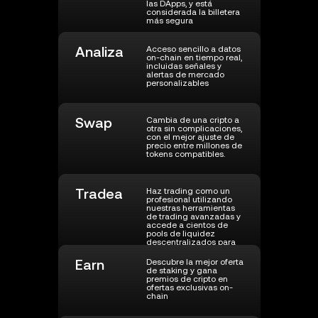
las DApps, y está
considerada la billetera
más segura
Analiza
Acceso sencillo a datos
on-chain en tiempo real,
incluidas señales y
alertas de mercado
personalizables
Swap
Cambia de una cripto a
otra sin complicaciones,
con el mejor ajuste de
precio entre millones de
tokens compatibles.
Tradea
Haz trading como un
profesional utilizando
nuestras herramientas
de trading avanzadas y
accede a cientos de
pools de liquidez
descentralizados para
la mejor ejecución de
precios
Earn
Descubre la mejor oferta
de staking y gana
premios de cripto en
ofertas exclusivas on-
chain