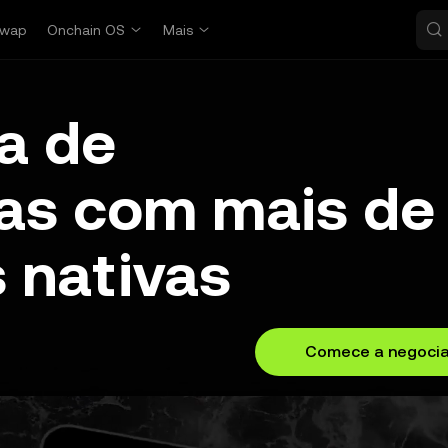
wap
Onchain OS
Mais
a de
as com mais de
 nativas
Comece a negocia