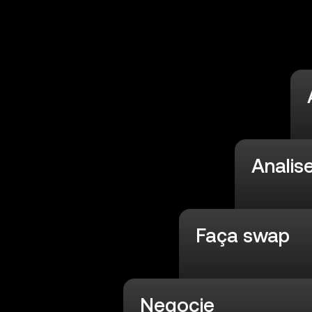
Analis
Faça swap
Negocie