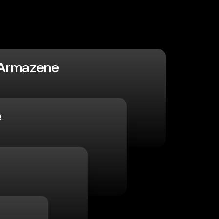
Armazene
e