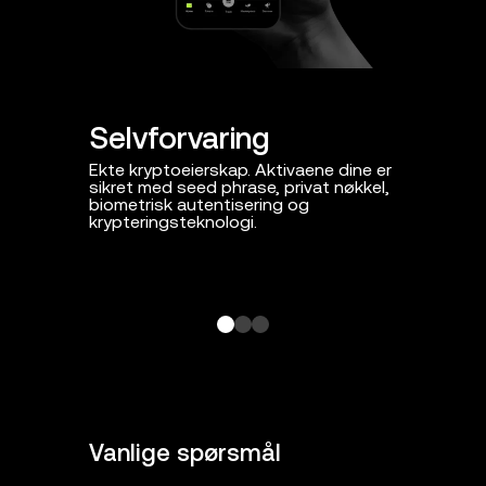
Selvforvaring
Proakt
Ekte kryptoeierskap. Aktivaene dine er
Daglig proa
sikret med seed phrase, privat nøkkel,
som ondsi
biometrisk autentisering og
smartkontr
krypteringsteknologi.
Vanlige spørsmål