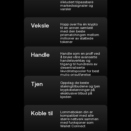
inkludert tilpassbare
markedssignaler og
varsler
Veksle
Hopp over fra én krypto
til en annen sømløst
med den beste
prismatchingen mellom
millioner av støttede
tokener
Handle
Handle som en proff ved
å bruke våre avanserte
handelsverktøy og
tilgang til hundrevis av
desentraliserte
likviditetspooler for best
mulig prisutførelse
Tjen
Oppdag de beste
stakingtilbudene og tjen
kryptobelønninger på
eksklusive tilbud på
kjeden
Koble til
Lommeboken din er
kompatibel med alle
større nettverk sammen
med funksjoner som
Wallet Connect