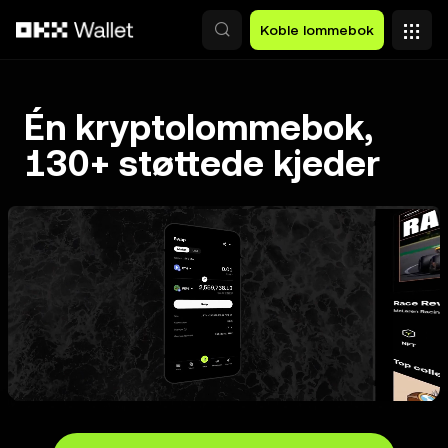
Hopp over til hovedinnhold
Koble lommebok
Én kryptolommebok,
130+ støttede kjeder