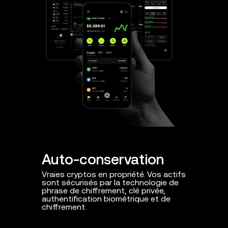
Auto-conservation
Protec
Vraies cryptos en propriété. Vos actifs
Protection
sont sécurisés par la technologie de
contre les
phrase de chiffrement, clé privée,
domaines m
authentification biométrique et de
intelligents
chiffrement.