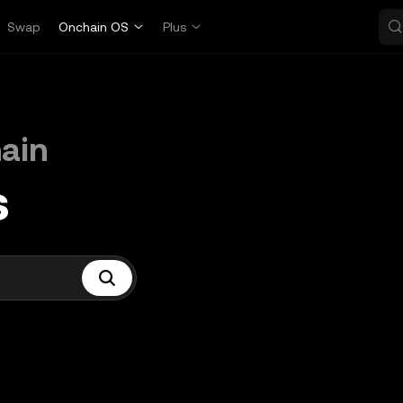
Swap
Onchain OS
Plus
hain
s