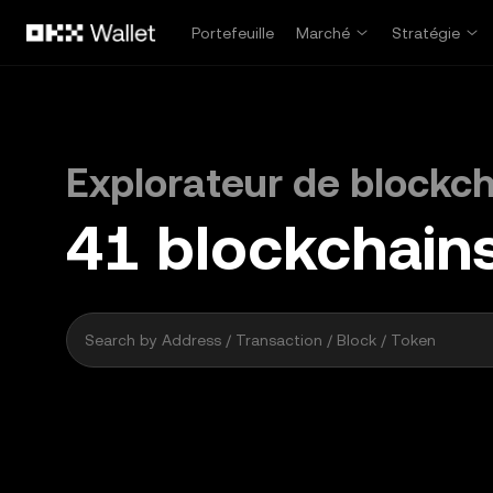
Aller au contenu principal
Portefeuille
Marché
Stratégie
Explorateur de blockc
41
blockchain
2 000