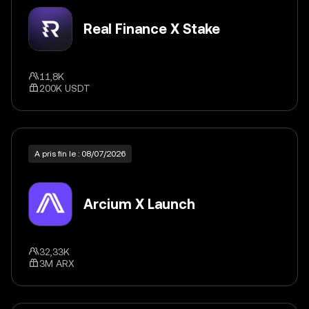
Real Finance X Stake
11,8K
200K USDT
A pris fin le : 08/07/2026
Arcium X Launch
32,33K
3M ARX