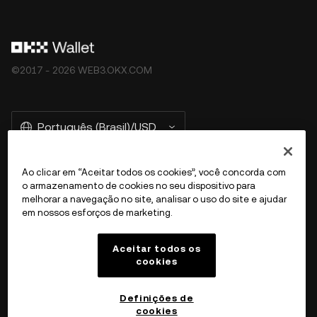
©2017 - 2026 WEB3.OKX.COM
Português (Brasil)/USD
Ao clicar em “Aceitar todos os cookies”, você concorda com
o armazenamento de cookies no seu dispositivo para
Mais sobre a OKX Web3
melhorar a navegação no site, analisar o uso do site e ajudar
em nossos esforços de marketing.
Produto
Aceitar todos os
cookies
Atendimento
Definições de
cookies