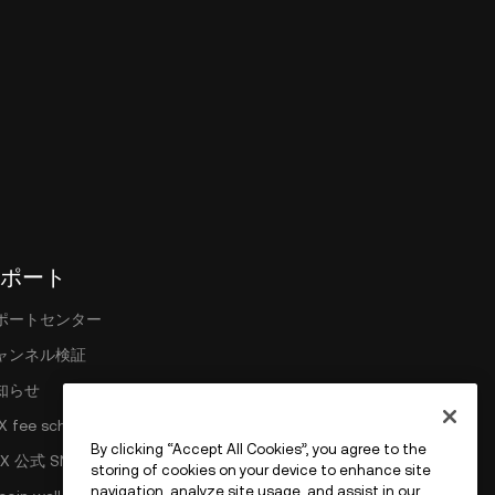
ポート
ポートセンター
ャンネル検証
知らせ
X fee schedule
By clicking “Accept All Cookies”, you agree to the
X 公式 SNS
storing of cookies on your device to enhance site
navigation, analyze site usage, and assist in our