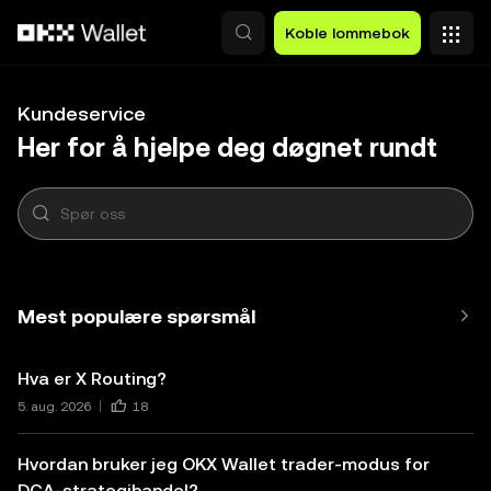
Hopp over til hovedinnhold
Koble lommebok
Kundeservice
Her for å hjelpe deg døgnet rundt
Mest populære spørsmål
Hva er X Routing?
5. aug. 2026
18
Hvordan bruker jeg OKX Wallet trader-modus for
DCA-strategihandel?