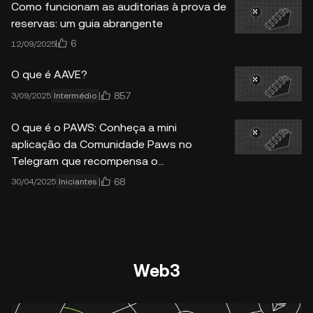
Como funcionam as auditorias à prova de
reservas: um guia abrangente
6
12/09/2025
O que é AAVE?
857
3/09/2025
Intermédio
O que é o PAWS: Conheça a mini
aplicação da Comunidade Paws no
Telegram que recompensa o
envolvimento
68
30/04/2025
Iniciantes
Web3