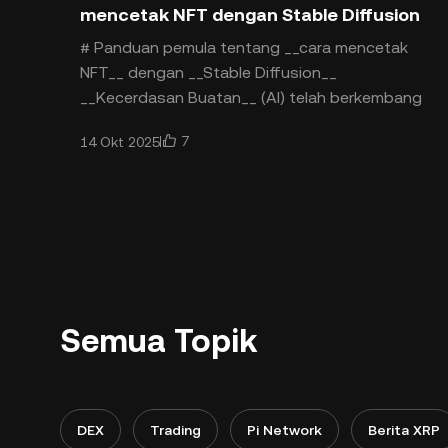
mencetak NFT dengan Stable Diffusion
# Panduan pemula tentang __cara mencetak
NFT__ dengan __Stable Diffusion__
__Kecerdasan Buatan__ (AI) telah berkembang
pesat selama beberapa tahun terakhir. Pada
7
14 Okt 2025
akhir 2022 dan awal 2023, ChatGPT meng
Semua Topik
DEX
Trading
Pi Network
Berita XRP