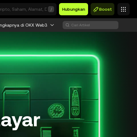
/
Hubungkan
Boost
engkapnya di OKX Web3
Layar