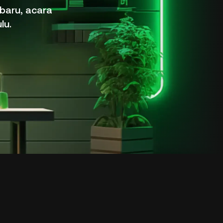
rbaru, acara
lu.