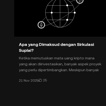
Apa yang Dimaksud dengan Sirkulasi
Suplai?
Ketika memutuskan mata uang kripto mana
yang akan diinvestasikan, banyak aspek proyek
yang perlu dipertimbangkan. Meskipun banyak
yang hanya berfokus pada pergerakan
25
21 Nov 2025
harganya, investor berpengalaman m