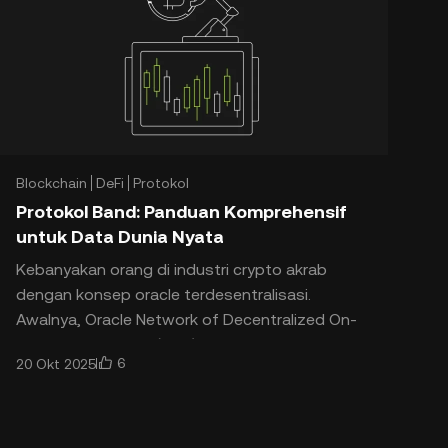
Blockchain
DeFi
Protokol
Protokol Band: Panduan Komprehensif
untuk Data Dunia Nyata
Kebanyakan orang di industri crypto akrab
dengan konsep oracle terdesentralisasi.
Awalnya, Oracle Network of Decentralized On-
chain Applications (LINK) mengirim data
6
20 Okt 2025
eksternal ke blockchain. Jaringan