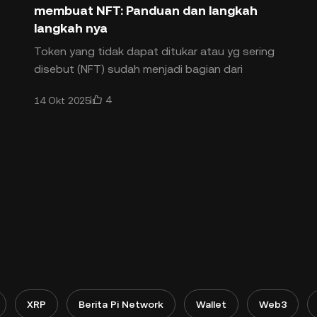
membuat NFT: Panduan dan langkah
langkah nya
Token yang tidak dapat ditukar atau yg sering
disebut (NFT) sudah menjadi bagian dari
industri mata uang kripto selama bertahun
4
14 Okt 2025
tahun. Namun, NFT mulai mendapatkan daya
tarik di tahun 2021, karena itu
XRP
Berita Pi Network
Wallet
Web3