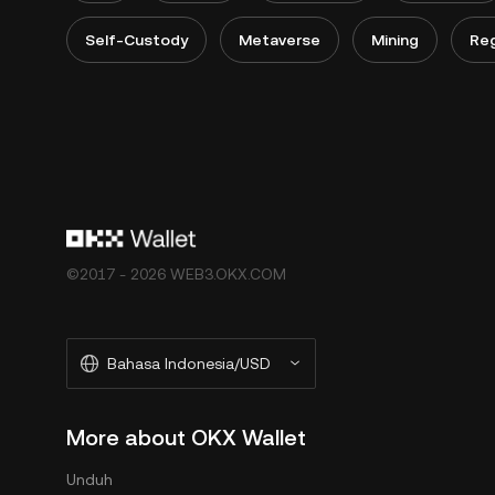
Self-Custody
Metaverse
Mining
Reg
©2017 - 2026 WEB3.OKX.COM
Bahasa Indonesia/USD
More about OKX Wallet
Unduh