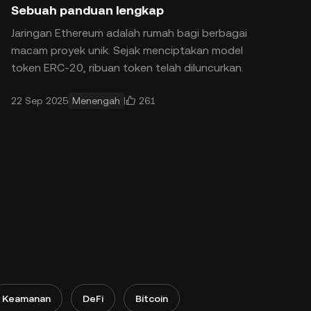
Sebuah panduan lengkap
Jaringan Ethereum adalah rumah bagi berbagai
macam proyek unik. Sejak menciptakan model
token ERC-20, ribuan token telah diluncurkan.
Seiring berjalannya waktu, produk-produk baru
261
22 Sep 2025
Menengah
juga bermunculan, se
Keamanan
DeFi
Bitcoin