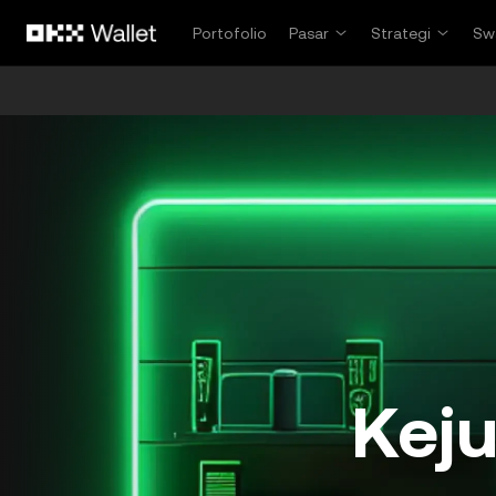
Lewati ke konten utama
Portofolio
Pasar
Strategi
Sw
Keju