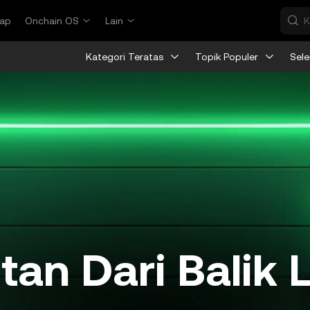
ap
Onchain OS
Lain
Kategori Teratas
Topik Populer
Sel
tan Dari Balik 