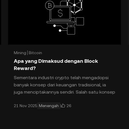
Mining
Bitcoin
Apa yang Dimaksud dengan Block
Reward?
Sementara industri crypto telah mengadopsi
banyak konsep dari keuangan tradisional, ia
juga menciptakannya sendiri. Salah satu konsep
yang muncul dari industri crypto adalah block
26
21 Nov 2025
Menengah
reward. Biaya blok b