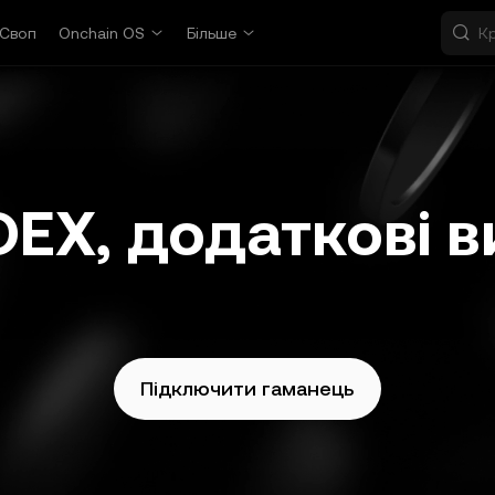
Своп
Onchain OS
Більше
 DEX, додаткові 
Підключити гаманець