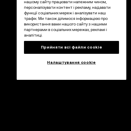
нашому сайту працювати належним чином,
персоналізувати контент і рекламу, надавати
функції соціальних мереж і аналізувати наш
трафік. Ми також ділимося інформацією про
використання вами нашого сайту з нашими
партнерами в соціальних мережах, рекламі і
аналітиці.
Прийняти всі файли сookie
Налаштування cookie