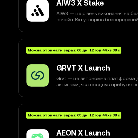
AIW3 X Stake
AIW3 — це рівень виконання на баз
ончейн. Він утворює безперервний
даними, стратегією, контролем ри
мультиагентну систему AIW3 Claw
працювати автономно в ланцюжку
даних з використанням ШІ, механі
базі агентів і некероване виконан
Можна отримати зараз:
08
дн.
12
год
44
хв
37
с
об'єднує раніше фрагментовані пр
систему із самостійною оптимізац
GRVT X Launch
Grvt — це автономна платформа д
активами, яка поєднує прибуткові
інвестиційні продукти інституційн
та безстрокову торгівлю криптов
сировинними товарами в рамках о
Можна отримати зараз:
05
дн.
12
год
44
хв
37
с
AEON X Launch