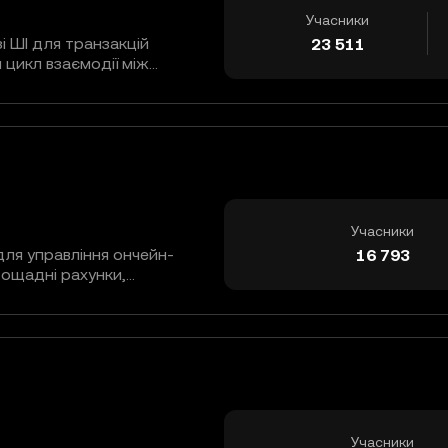
Учасники
і ШІ для транзакцій
23 511
 цикл взаємодії між
зиків і виконанням через
, дає змогу коштам
. Інтегруючи обробку
зми ухвалення рішень на
ня транзакцій ончейн, AIW3
оцеси транзакцій в єдину
ією.
Учасники
ля управління ончейн-
16 793
 ощадні рахунки,
ого рівня, а також спотову
алютами, акціями та
дного балансу акаунта.
Учасники