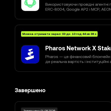
Використовуючи провідні агентні 
ERC-8004, Google AP2 і MCP, AEO
автономні транзакції ШІ-агентів і
поєднує взаємодію між агентами 
реальному світі та безперервними
Можна отримати зараз:
03
дн.
10
год
44
хв
37
с
Pharos Network X Stak
Pharos — це фінансовий блокчейн 
де реальна вартість і інституційн
ончейн і поєднуються з децентра
стаючи новою інфраструктурою гл
всіх. Pharos поєднує модульну арх
паралельне виконання й вбудован
забезпечувати ончейн-роботу з ф
Завершено
реального часу.
Завершено 01.08.2026