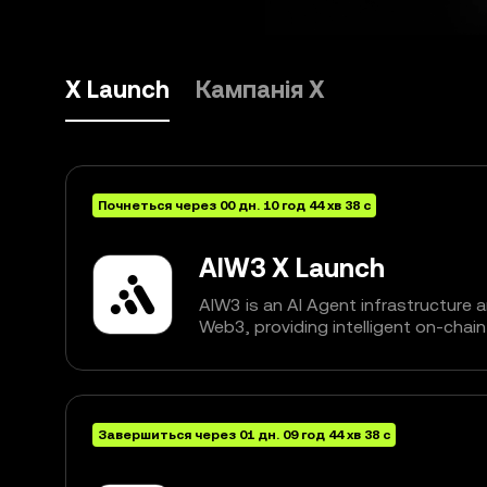
Х Launch
Кампанія X
Почнеться через
00
дн.
10
год
44
хв
37
с
AIW3 X Launch
AIW3 is an AI Agent infrastructure 
Web3, providing intelligent on-chai
agents, and automated execution ca
decentralized applications. Powere
the platform transforms real-time b
actionable insights, enabling users 
opportunities, and execute strategi
Завершиться через
01
дн.
09
год
44
хв
37
с
workflows.