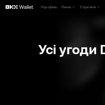
Перейти до основного вмісту
Портфель
Ринок
Стратегія
Усі угоди