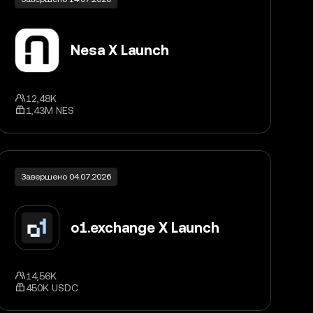
Nesa X Launch
12,48K
1,43M NES
Завершено 04.07.2026
o1.exchange X Launch
14,56K
450K USDC