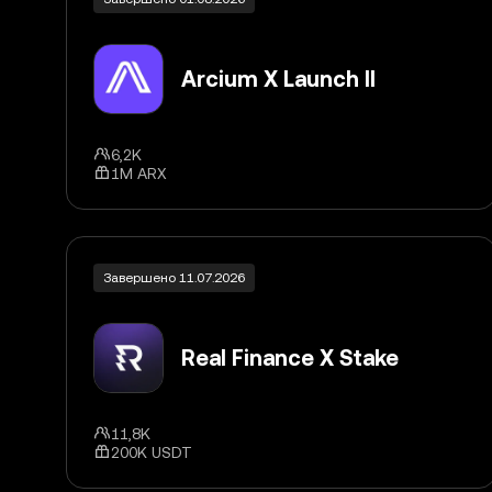
Arcium X Launch II
6,2K
1M ARX
Завершено 11.07.2026
Real Finance X Stake
11,8K
200K USDT