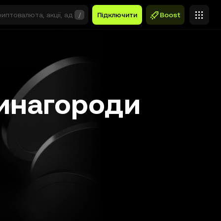
/
Підключити
Boost
винагороди