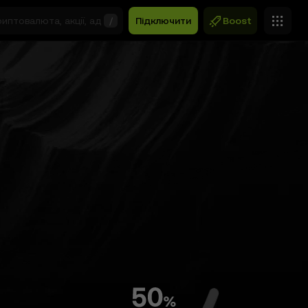
/
Підключити
Boost