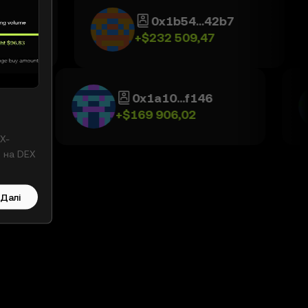
0x1b54...42b7
+
$232 509,47
6d0
0x1a10...f146
+
$169 906,02
X-
 на DEX
Далі