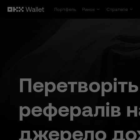
Перейти до основного вмісту
Портфель
Ринок
Стратегія
Перетворіть
рефералів н
джерело до