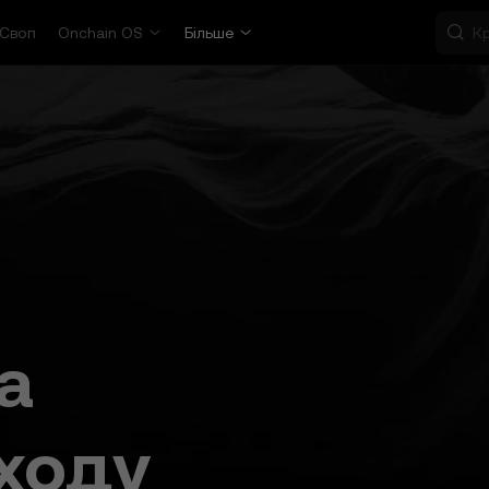
Своп
Onchain OS
Більше
а
ходу