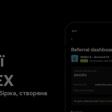
ї
EX
біржа, створена