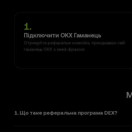
1
.
Підключити OKX Гаманець
Отримуйте реферальні комісійні, приєднавши свій
гаманець OKX з seed-фразою
М
1. Що таке реферальна програма DEX?