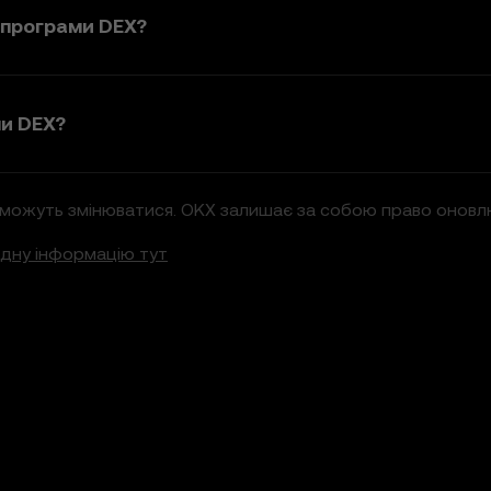
 програми DEX?
ми DEX?
можуть змінюватися. OKX залишає за собою право оновлюв
адну інформацію тут