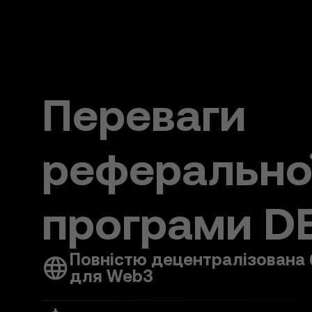
Переваги
реферально
програми D
Повністю децентралізована 
для Web3