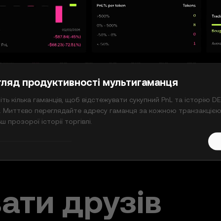
c8d...8d48
0x567e...f434
 897,69
+
$251 983,98
0xb84b...7c04
0x5922...7
гляд продуктивності мультигаманця
+
$113 085,13
+
$181 783,79
іть кілька гаманців, щоб відстежувати сукупний PnL та історію DE
. Миттєво переглядайте адресу гаманця за кожною транзакцією
ш прозорої історії торгівлі.
ати друзів