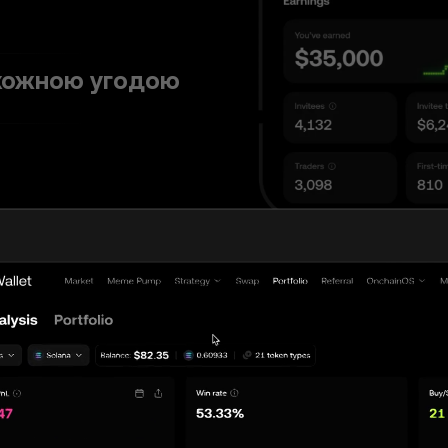
кожною угодою
ошувачі за сумою 