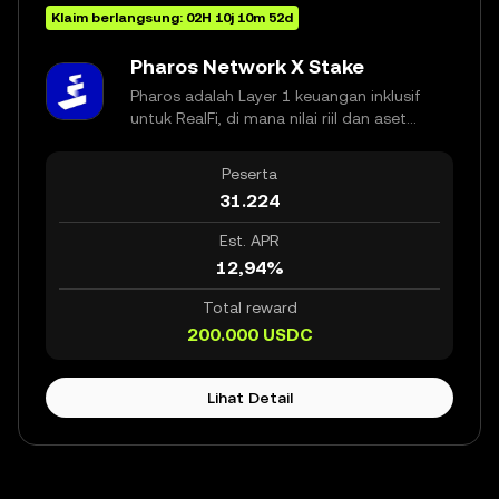
Klaim berlangsung:
02
H
10
j
10
m
52
d
Pharos Network X Stake
Pharos adalah Layer 1 keuangan inklusif
untuk RealFi, di mana nilai riil dan aset
kelas institusional beredar onchain dan
dapat dikomposisikan dengan aset
Peserta
terdesentralisasi, menjadi infrastruktur
31.224
baru keuangan global untuk semua.
Pharos menggabungkan arsitektur
Est. APR
modular, eksekusi paralel dalam, dan
12,94%
kepatuhan bawaan untuk mendukung
keuangan waktu nyata onchain.
Total reward
200.000
USDC
Lihat Detail