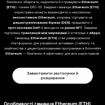
безпечно зберігати, надсилати й отримувати
Ethereum
(ETH)
і токени ERC-20. Завдяки гаманцю
Ethereum (ETH)
користувачі можуть взаємодіяти з неосяжною
екосистемою Ethereum
, зокрема торгувати на
децентралізованих біржах (DEX)
, працювати з
протоколами DeFi
й виходити на
ринки NFT
. Завдяки
підтримці
транзакцій між мережами
й інтеграції з
dApps
,
гаманець
Ethereum (ETH)
стає універсальною
платформою для управління активами, стейкінгу та
знайомства з децентралізованими програмами в блокчейні
Ethereum
— безпечно й ефективно для всіх користувачів.
Завантажити застосунки й
розширення
Особливості гаманця Ethereum (ETH)