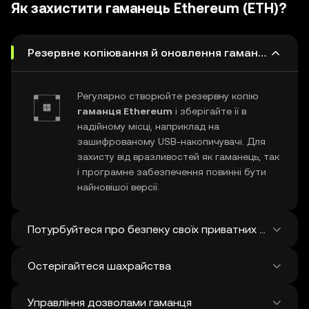
бірж і 38 ринків.
Як захистити гаманець Ethereum (ETH)?
Щотижня додається в середньому
120 000 нових.
Резервне копіювання й оновлення гаманця Ether
Регулярно створюйте резервну копію
гаманця Ethereum
і зберігайте її в
надійному місці, наприклад на
зашифрованому USB-накопичувачі. Для
захисту від вразливостей як гаманець, так
і програмне забезпечення повинні бути
найновішої версії.
Потурбуйтеся про безпеку своїх приватних ключів і с
Остерігайтеся шахрайства
Ніколи нікому не повідомляйте свій
приватний ключ Ethereum
або фразу
Управління дозволами гаманця
відновлення. Не робіть скріншотів і не
Будьте пильні щодо фішингового