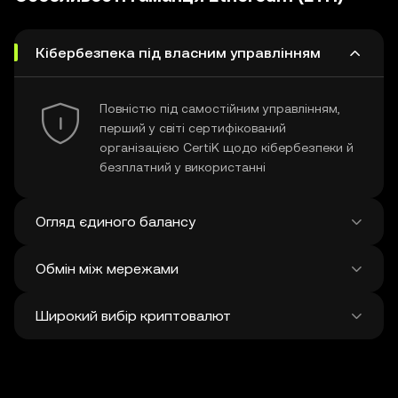
Кібербезпека під власним управлінням
Повністю під самостійним управлінням,
перший у світі сертифікований
організацією CertiK щодо кібербезпеки й
безплатний у використанні
Огляд єдиного балансу
Обмін між мережами
Перегляд усіх балансів у понад 100
мережах на єдиній платформі
Широкий вибір криптовалют
Здійснюйте обмін і бриджінг між чим
завгодно у різних мережах в одній
транзакції Отримуйте найкращі ціни на
Відкрийте для себе понад 1 мільйон
токени й NFT з 500 децентралізованих
різних криптовалют і обмінюйте їх.