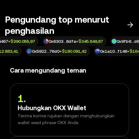
Pengundang top menurut
penghasilan
467
+
$390.055,97
0x6303...8dfa
+
$345.849,87
0x9fb6...d6
112.883,41
0x5922...76d0
+
$180.091,42
0x1a10...f146
+
$16
Cara mengundang teman
1
.
Hubungkan OKX Wallet
Terima komisi rujukan dengan menghubungkan
wallet seed phrase OKX Anda