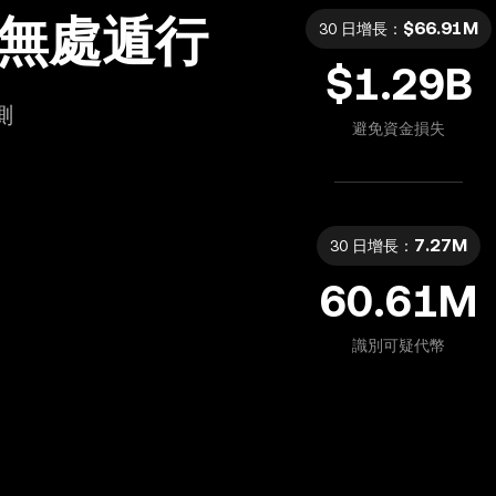
無處遁行
$
66.91M
30 日增長：
$
1.29B
測
避免資金損失
7.27M
30 日增長：
60.61M
識別可疑代幣