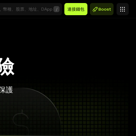
/
連接錢包
Boost
險
位保護