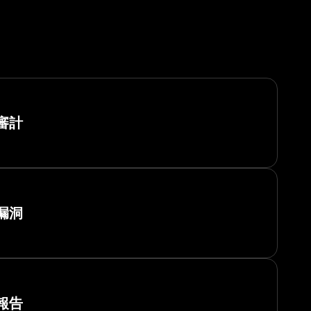
審計
漏洞
報告