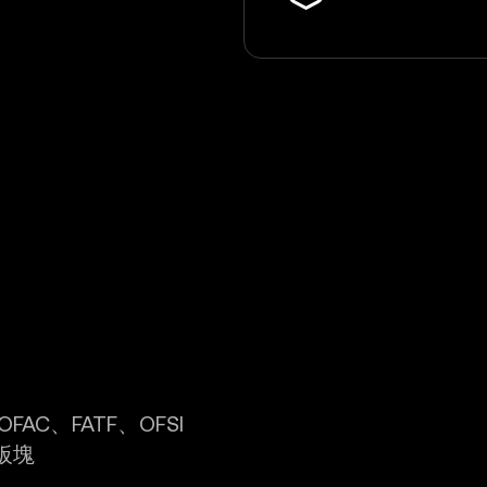
C、FATF、OFSI
板塊