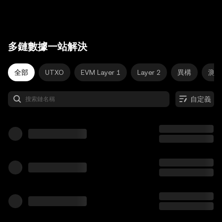
多鏈數據一站解決
全部
UTXO
EVM Layer 1
Layer 2
異構
測試
自定義