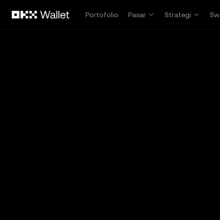
Lewati ke konten utama
Portofolio
Pasar
Strategi
Sw